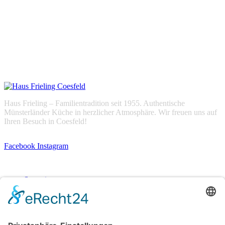
Haus Frieling – Familientradition seit 1955. Authentische
Münsterländer Küche in herzlicher Atmosphäre. Wir freuen uns auf
Ihren Besuch in Coesfeld!
Facebook
Instagram
Navigation
Startseite
Speisekarte
Über uns
Team