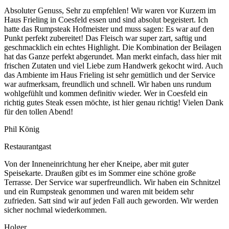
Absoluter Genuss, Sehr zu empfehlen! Wir waren vor Kurzem im
Haus Frieling in Coesfeld essen und sind absolut begeistert. Ich
hatte das Rumpsteak Hofmeister und muss sagen: Es war auf den
Punkt perfekt zubereitet! Das Fleisch war super zart, saftig und
geschmacklich ein echtes Highlight. Die Kombination der Beilagen
hat das Ganze perfekt abgerundet. Man merkt einfach, dass hier mit
frischen Zutaten und viel Liebe zum Handwerk gekocht wird. Auch
das Ambiente im Haus Frieling ist sehr gemütlich und der Service
war aufmerksam, freundlich und schnell. Wir haben uns rundum
wohlgefühlt und kommen definitiv wieder. Wer in Coesfeld ein
richtig gutes Steak essen möchte, ist hier genau richtig! Vielen Dank
für den tollen Abend!
Phil König
Restaurantgast
Von der Inneneinrichtung her eher Kneipe, aber mit guter
Speisekarte. Draußen gibt es im Sommer eine schöne große
Terrasse. Der Service war superfreundlich. Wir haben ein Schnitzel
und ein Rumpsteak genommen und waren mit beidem sehr
zufrieden. Satt sind wir auf jeden Fall auch geworden. Wir werden
sicher nochmal wiederkommen.
Holger