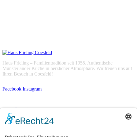
Haus Frieling – Familientradition seit 1955. Authentische
Münsterländer Küche in herzlicher Atmosphäre. Wir freuen uns auf
Ihren Besuch in Coesfeld!
Facebook
Instagram
Navigation
Startseite
Speisekarte
Über uns
Team