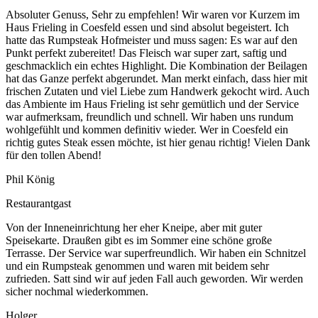
Absoluter Genuss, Sehr zu empfehlen! Wir waren vor Kurzem im
Haus Frieling in Coesfeld essen und sind absolut begeistert. Ich
hatte das Rumpsteak Hofmeister und muss sagen: Es war auf den
Punkt perfekt zubereitet! Das Fleisch war super zart, saftig und
geschmacklich ein echtes Highlight. Die Kombination der Beilagen
hat das Ganze perfekt abgerundet. Man merkt einfach, dass hier mit
frischen Zutaten und viel Liebe zum Handwerk gekocht wird. Auch
das Ambiente im Haus Frieling ist sehr gemütlich und der Service
war aufmerksam, freundlich und schnell. Wir haben uns rundum
wohlgefühlt und kommen definitiv wieder. Wer in Coesfeld ein
richtig gutes Steak essen möchte, ist hier genau richtig! Vielen Dank
für den tollen Abend!
Phil König
Restaurantgast
Von der Inneneinrichtung her eher Kneipe, aber mit guter
Speisekarte. Draußen gibt es im Sommer eine schöne große
Terrasse. Der Service war superfreundlich. Wir haben ein Schnitzel
und ein Rumpsteak genommen und waren mit beidem sehr
zufrieden. Satt sind wir auf jeden Fall auch geworden. Wir werden
sicher nochmal wiederkommen.
Holger