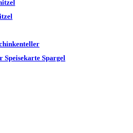
itzel
tzel
chinkenteller
r Speisekarte Spargel