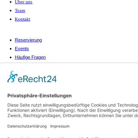
Über uns
Team
Kontakt
Service
Reservierung
Events
Häufige Fragen
Gallerie
Kontakt
Adresse:
Rekener Str. 38, 48653 Coesfeld
E-Mail:
info@haus-frieling.de
Öffnungszeiten:
klick
Datenschutzerklärung
Impressum
Made with
♥
by
roblens Media